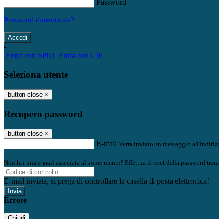
Password
Password dimenticata?
-
Entra con SPID
Entra con CIE
Seleziona utente
button close
×
Recupero password
button close
×
E-mail
Verrà inviato un messaggio all'indirizz
Non hai una e-mail associata al nome utente? Effettua il reset della password tram
E-mail inviata, si prega di controllare la casella di posta elettronica!
Errore
Chiudi