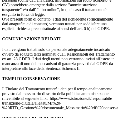
personali (come dati anagrafici, informazioni sul ruolo ricoperto, e
CV) potrebbero emergere dalla sezione "amministrazione
trasparente" e/o dall' "albo online", in quel caso il trattamento è
eseguito in forza di legge.
Ove presenti form di contatto, i dati del richiedente (principalmente
dati anagrafici e di contatto) verranno trattati per soddisfare una
esplicita richiesta precontrattuale ai sensi dell’art. 6 b) del GDPR.
COMUNICAZIONE DEI DATI
I dati vengono trattati solo da personale adeguatamente incaricato
ovvero da soggetti terzi nominati quali Responsabili del Trattamento
ex art. 28 GDPR. I dati degli utenti non verranno inviati all'estero in
mancanza di uno dei meccanismi di garanzia previsti dal GDPR da
interpretare alla luce della Sentenza Schrems II.
TEMPI DI CONSERVAZIONE
Il Titolare del Trattamento tratterà i dati per il tempo analiticamente
previsto dal massimario di scarto della pubblica amministrazione
rinvenibile al seguente link: https://www.istruzione.it/responsabile-
transizione-digitale/allegati/MI%20-
%20RTD_Gestione%20documentale_Massimario%20di%20conservazi