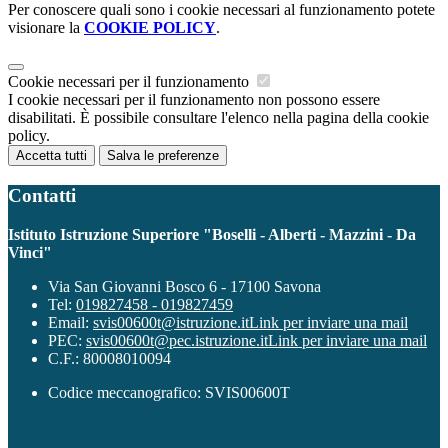
Per conoscere quali sono i cookie necessari al funzionamento potete
visionare la
COOKIE POLICY
.
Cookie necessari per il funzionamento
I cookie necessari per il funzionamento non possono essere
disabilitati. È possibile consultare l'elenco nella pagina della cookie
policy.
Accetta tutti
Salva le preferenze
Contatti
Istituto Istruzione Superiore "Boselli - Alberti - Mazzini - Da
Vinci"
Via San Giovanni Bosco 6 - 17100 Savona
Tel:
019827458 - 019827459
Email:
svis00600t@istruzione.it
Link per inviare una mail
PEC:
svis00600t@pec.istruzione.it
Link per inviare una mail
C.F.: 80008010094
Codice meccanografico: SVIS00600T