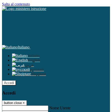
Salta al contenuto
Italiano
Italiano
English
عربى
русский
Shqiptare
Accedi
Accedi
button close
×
Nome Utente