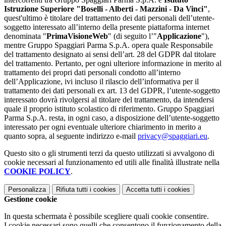
Istruzione Superiore "Boselli - Alberti - Mazzini - Da Vinci"
,
quest'ultimo è titolare del trattamento dei dati personali dell’utente-
soggetto interessato all’interno della presente piattaforma internet
denominata "
PrimaVisioneWeb
" (di seguito l’"
Applicazione
"),
mentre Gruppo Spaggiari Parma S.p.A. opera quale Responsabile
del trattamento designato ai sensi dell’art. 28 del GDPR dal titolare
del trattamento. Pertanto, per ogni ulteriore informazione in merito al
trattamento dei propri dati personali condotto all’interno
dell’Applicazione, ivi incluso il rilascio dell’informativa per il
trattamento dei dati personali ex art. 13 del GDPR, l’utente-soggetto
interessato dovrà rivolgersi al titolare del trattamento, da intendersi
quale il proprio istituto scolastico di riferimento. Gruppo Spaggiari
Parma S.p.A. resta, in ogni caso, a disposizione dell’utente-soggetto
interessato per ogni eventuale ulteriore chiarimento in merito a
quanto sopra, al seguente indirizzo e-mail
privacy@spaggiari.eu
.
Questo sito o gli strumenti terzi da questo utilizzati si avvalgono di
cookie necessari al funzionamento ed utili alle finalità illustrate nella
COOKIE POLICY
.
Personalizza
Rifiuta tutti
i cookies
Accetta tutti
i cookies
Gestione cookie
In questa schermata è possibile scegliere quali cookie consentire.
I cookie necessari sono quelli che consentono il funzionamento della