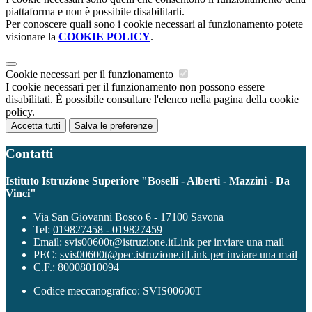
piattaforma e non è possibile disabilitarli.
Per conoscere quali sono i cookie necessari al funzionamento potete
visionare la
COOKIE POLICY
.
Cookie necessari per il funzionamento
I cookie necessari per il funzionamento non possono essere
disabilitati. È possibile consultare l'elenco nella pagina della cookie
policy.
Accetta tutti
Salva le preferenze
Contatti
Istituto Istruzione Superiore "Boselli - Alberti - Mazzini - Da
Vinci"
Via San Giovanni Bosco 6 - 17100 Savona
Tel:
019827458 - 019827459
Email:
svis00600t@istruzione.it
Link per inviare una mail
PEC:
svis00600t@pec.istruzione.it
Link per inviare una mail
C.F.: 80008010094
Codice meccanografico: SVIS00600T