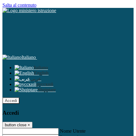
Salta al contenuto
Italiano
Italiano
English
عربى
русский
Shqiptare
Accedi
Accedi
button close
×
Nome Utente