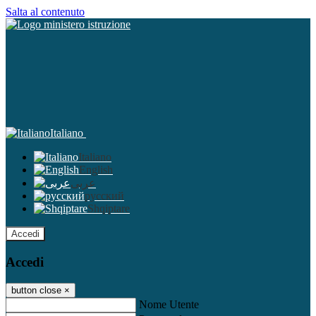
Salta al contenuto
Italiano
Italiano
English
عربى
русский
Shqiptare
Accedi
Accedi
button close
×
Nome Utente