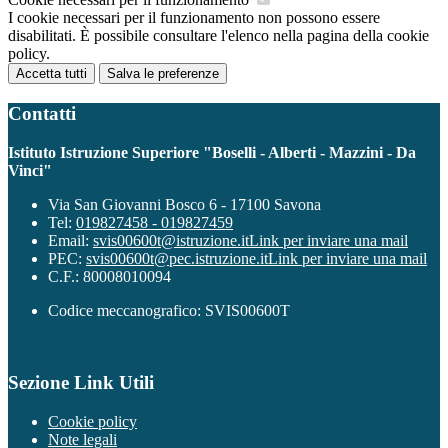
I cookie necessari per il funzionamento non possono essere
disabilitati. È possibile consultare l'elenco nella pagina della cookie
policy.
Accetta tutti
Salva le preferenze
Contatti
Istituto Istruzione Superiore "Boselli - Alberti - Mazzini - Da
Vinci"
Via San Giovanni Bosco 6 - 17100 Savona
Tel:
019827458 - 019827459
Email:
svis00600t@istruzione.it
Link per inviare una mail
PEC:
svis00600t@pec.istruzione.it
Link per inviare una mail
C.F.: 80008010094
Codice meccanografico: SVIS00600T
Sezione Link Utili
Cookie policy
Note legali