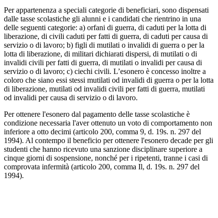
Per appartenenza a speciali categorie di beneficiari, sono dispensati
dalle tasse scolastiche gli alunni e i candidati che rientrino in una
delle seguenti categorie: a) orfani di guerra, di caduti per la lotta di
liberazione, di civili caduti per fatti di guerra, di caduti per causa di
servizio o di lavoro; b) figli di mutilati o invalidi di guerra o per la
lotta di liberazione, di militari dichiarati dispersi, di mutilati o di
invalidi civili per fatti di guerra, di mutilati o invalidi per causa di
servizio o di lavoro; c) ciechi civili. L’esonero è concesso inoltre a
coloro che siano essi stessi mutilati od invalidi di guerra o per la lotta
di liberazione, mutilati od invalidi civili per fatti di guerra, mutilati
od invalidi per causa di servizio o di lavoro.
Per ottenere l'esonero dal pagamento delle tasse scolastiche è
condizione necessaria l'aver ottenuto un voto di comportamento non
inferiore a otto decimi (articolo 200, comma 9, d. 19s. n. 297 del
1994). Al contempo il beneficio per ottenere l'esonero decade per gli
studenti che hanno ricevuto una sanzione disciplinare superiore a
cinque giorni di sospensione, nonché per i ripetenti, tranne i casi di
comprovata infermità (articolo 200, comma Il, d. 19s. n. 297 del
1994).