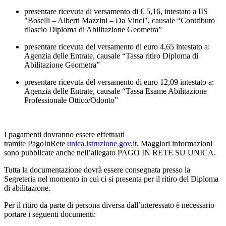
presentare ricevuta di versamento di
€ 5,16
, intestato a IIS
"Boselli – Alberti Mazzini – Da Vinci", causale “
Contributo
rilascio Diploma di Abilitazione Geometra
”
presentare ricevuta del versamento di
euro 4,65
intestato a:
Agenzia delle Entrate, causale “
Tassa ritiro Diploma di
Abilitazione Geometra
”
presentare ricevuta del versamento di
euro 12,09
intestato a:
Agenzia delle Entrate, causale “
Tassa Esame Abilitazione
Professionale Ottico/Odonto
”
I
pagamenti
dovranno essere effettuati
tramite
PagoInRete
unica.istruzione.gov.it
. Maggiori informazioni
sono pubblicate anche nell’allegato PAGO IN RETE SU UNICA.
Tutta la documentazione dovrà essere consegnata presso la
Segreteria nel momento in cui ci si presenta per il ritiro del Diploma
di abilitazione.
Per il
ritiro da parte di persona diversa dall’interessato
è necessario
portare i seguenti documenti: