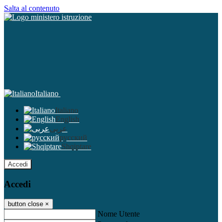
Salta al contenuto
Italiano
Italiano
English
عربى
русский
Shqiptare
Accedi
Accedi
button close
×
Nome Utente