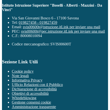
Istituto Istruzione Superiore "Boselli - Alberti - Mazzini - Da
Vinci"
Via San Giovanni Bosco 6 - 17100 Savona
Tel:
019827458 - 019827459
Email:
svis00600t@istruzione.it
Link per inviare una mail
PEC:
svis00600t@pec.istruzione.it
Link per inviare una mail
C.F.: 80008010094
Codice meccanografico: SVIS00600T
Sezione Link Utili
Cookie policy
Note legali
Informativa Privacy
Ufficio Relazioni con il Pubblico
Dichiarazione di accessibilità
Obiettivi di accessibilità
Whistleblowing
Gestione consensi cookie
Amministrazione trasparente