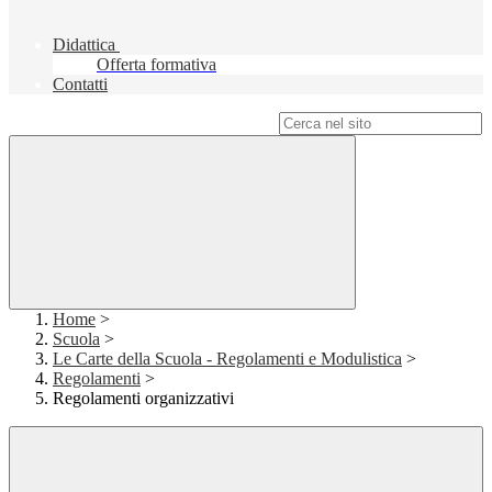
Didattica
Offerta formativa
Contatti
Campo di ricerca per le pagine del sito
Home
>
Scuola
>
Le Carte della Scuola - Regolamenti e Modulistica
>
Regolamenti
>
Regolamenti organizzativi