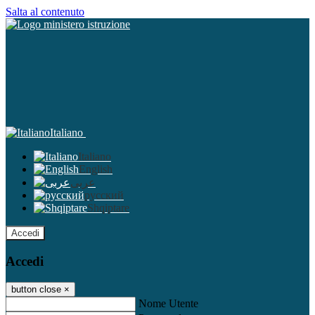
Salta al contenuto
Italiano
Italiano
English
عربى
русский
Shqiptare
Accedi
Accedi
button close
×
Nome Utente