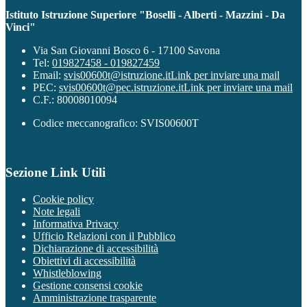
Istituto Istruzione Superiore "Boselli - Alberti - Mazzini - Da
Vinci"
Via San Giovanni Bosco 6 - 17100 Savona
Tel:
019827458 - 019827459
Email:
svis00600t@istruzione.it
Link per inviare una mail
PEC:
svis00600t@pec.istruzione.it
Link per inviare una mail
C.F.: 80008010094
Codice meccanografico: SVIS00600T
Sezione Link Utili
Cookie policy
Note legali
Informativa Privacy
Ufficio Relazioni con il Pubblico
Dichiarazione di accessibilità
Obiettivi di accessibilità
Whistleblowing
Gestione consensi cookie
Amministrazione trasparente