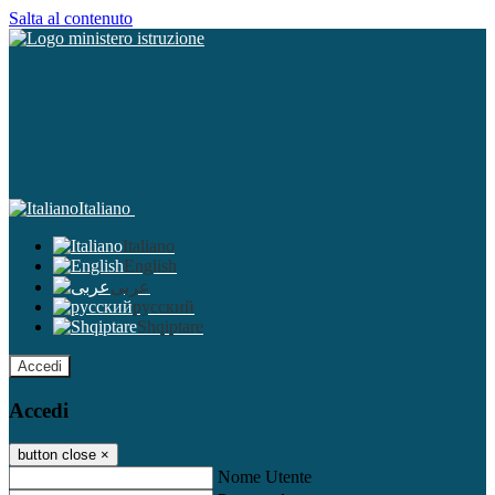
Salta al contenuto
Italiano
Italiano
English
عربى
русский
Shqiptare
Accedi
Accedi
button close
×
Nome Utente