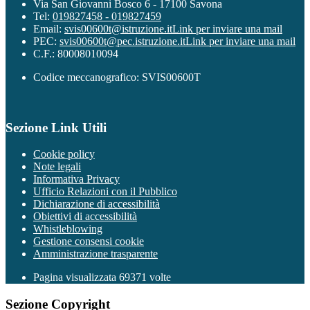
Via San Giovanni Bosco 6 - 17100 Savona
Tel:
019827458 - 019827459
Email:
svis00600t@istruzione.it
Link per inviare una mail
PEC:
svis00600t@pec.istruzione.it
Link per inviare una mail
C.F.: 80008010094
Codice meccanografico: SVIS00600T
Sezione Link Utili
Cookie policy
Note legali
Informativa Privacy
Ufficio Relazioni con il Pubblico
Dichiarazione di accessibilità
Obiettivi di accessibilità
Whistleblowing
Gestione consensi cookie
Amministrazione trasparente
Pagina visualizzata
69371
volte
Sezione Copyright