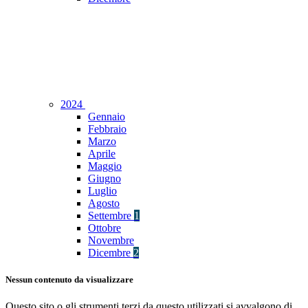
2024
Gennaio
Febbraio
Marzo
Aprile
Maggio
Giugno
Luglio
Agosto
Settembre
1
Ottobre
Novembre
Dicembre
2
Nessun contenuto da visualizzare
Questo sito o gli strumenti terzi da questo utilizzati si avvalgono di