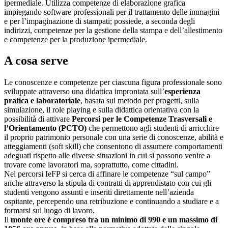
ipermediale. Utilizza competenze di elaborazione grafica
impiegando software professionali per il trattamento delle immagini
e per l’impaginazione di stampati; possiede, a seconda degli
indirizzi, competenze per la gestione della stampa e dell’allestimento
e competenze per la produzione ipermediale.
A cosa serve
Le conoscenze e competenze per ciascuna figura professionale sono
sviluppate attraverso una didattica improntata sull’
esperienza
pratica e laboratoriale
, basata sul metodo per progetti, sulla
simulazione, il role playing e sulla didattica orientativa con la
possibilità di attivare
Percorsi per le Competenze Trasversali e
l’Orientamento (PCTO)
che permettono agli studenti di arricchire
il proprio patrimonio personale con una serie di conoscenze, abilità e
atteggiamenti (soft skill) che consentono di assumere comportamenti
adeguati rispetto alle diverse situazioni in cui si possono venire a
trovare come lavoratori ma, soprattutto, come cittadini.
Nei percorsi IeFP si cerca di affinare le competenze “sul campo”
anche attraverso la stipula di contratti di apprendistato con cui gli
studenti vengono assunti e inseriti direttamente nell’azienda
ospitante, percependo una retribuzione e continuando a studiare e a
formarsi sul luogo di lavoro.
Il
monte ore è compreso tra un minimo di 990 e un massimo di