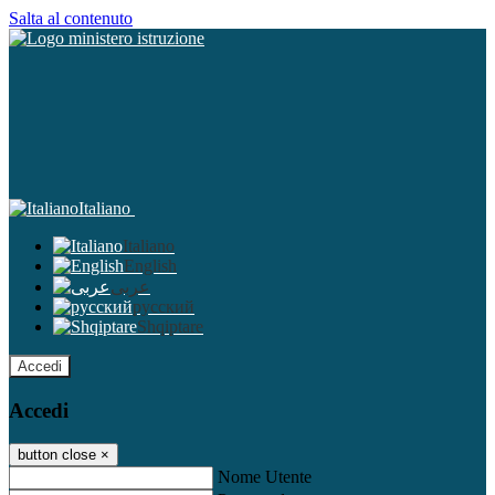
Salta al contenuto
Italiano
Italiano
English
عربى
русский
Shqiptare
Accedi
Accedi
button close
×
Nome Utente