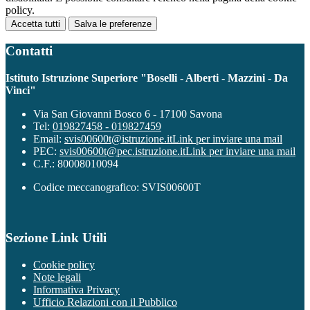
policy.
Accetta tutti
Salva le preferenze
Contatti
Istituto Istruzione Superiore "Boselli - Alberti - Mazzini - Da
Vinci"
Via San Giovanni Bosco 6 - 17100 Savona
Tel:
019827458 - 019827459
Email:
svis00600t@istruzione.it
Link per inviare una mail
PEC:
svis00600t@pec.istruzione.it
Link per inviare una mail
C.F.: 80008010094
Codice meccanografico: SVIS00600T
Sezione Link Utili
Cookie policy
Note legali
Informativa Privacy
Ufficio Relazioni con il Pubblico