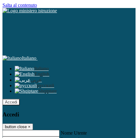
Salta al contenuto
Italiano
Italiano
English
عربى
русский
Shqiptare
Accedi
Accedi
button close
×
Nome Utente