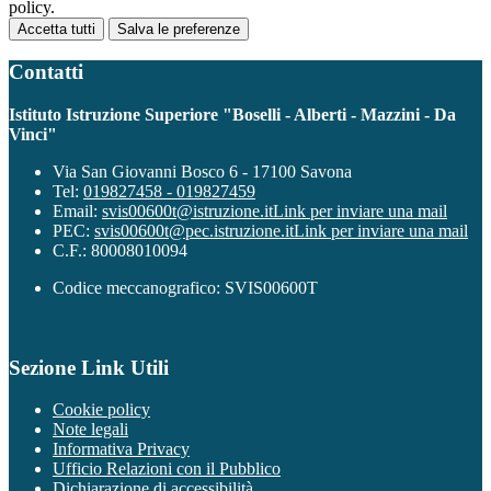
policy.
Accetta tutti
Salva le preferenze
Contatti
Istituto Istruzione Superiore "Boselli - Alberti - Mazzini - Da
Vinci"
Via San Giovanni Bosco 6 - 17100 Savona
Tel:
019827458 - 019827459
Email:
svis00600t@istruzione.it
Link per inviare una mail
PEC:
svis00600t@pec.istruzione.it
Link per inviare una mail
C.F.: 80008010094
Codice meccanografico: SVIS00600T
Sezione Link Utili
Cookie policy
Note legali
Informativa Privacy
Ufficio Relazioni con il Pubblico
Dichiarazione di accessibilità