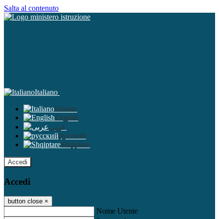
Salta al contenuto
Italiano
Italiano
English
عربى
русский
Shqiptare
Accedi
Accedi
button close
×
Nome Utente