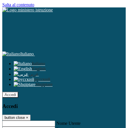
Salta al contenuto
Italiano
Italiano
English
عربى
русский
Shqiptare
Accedi
Accedi
button close
×
Nome Utente