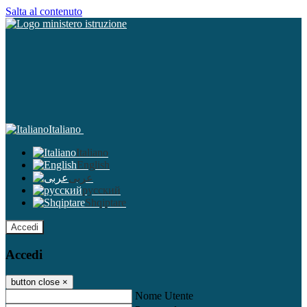
Salta al contenuto
Italiano
Italiano
English
عربى
русский
Shqiptare
Accedi
Accedi
button close
×
Nome Utente