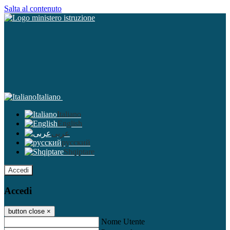
Salta al contenuto
Italiano
Italiano
English
عربى
русский
Shqiptare
Accedi
Accedi
button close
×
Nome Utente