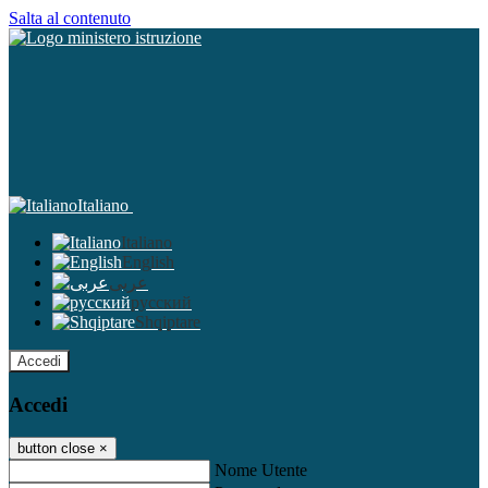
Salta al contenuto
Italiano
Italiano
English
عربى
русский
Shqiptare
Accedi
Accedi
button close
×
Nome Utente