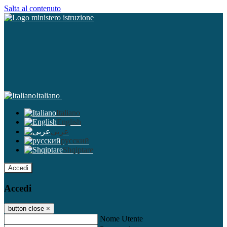
Salta al contenuto
Italiano
Italiano
English
عربى
русский
Shqiptare
Accedi
Accedi
button close
×
Nome Utente