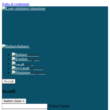
Salta al contenuto
Italiano
Italiano
English
عربى
русский
Shqiptare
Accedi
Accedi
button close
×
Nome Utente