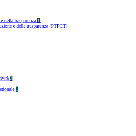
 e della trasparenza
1
ruzione e della trasparenza (PTPCT)
tività
3
stionale
1