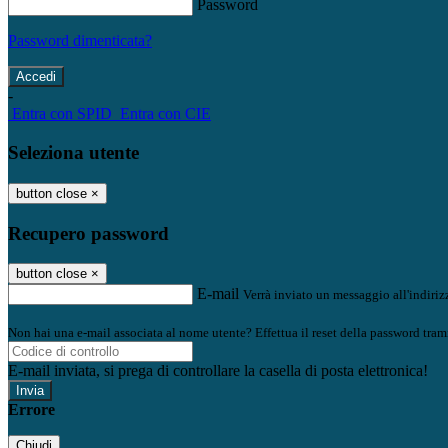
Password
Password dimenticata?
-
Entra con SPID
Entra con CIE
Seleziona utente
button close
×
Recupero password
button close
×
E-mail
Verrà inviato un messaggio all'indirizz
Non hai una e-mail associata al nome utente? Effettua il reset della password tram
E-mail inviata, si prega di controllare la casella di posta elettronica!
Errore
Chiudi