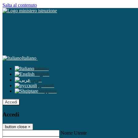
Salta al contenuto
Italiano
Italiano
English
عربى
русский
Shqiptare
Accedi
Accedi
button close
×
Nome Utente