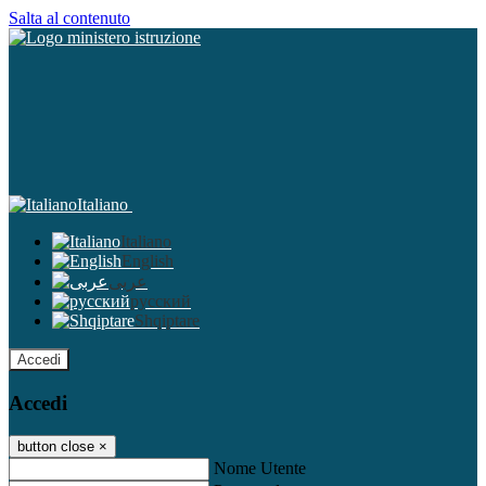
Salta al contenuto
Italiano
Italiano
English
عربى
русский
Shqiptare
Accedi
Accedi
button close
×
Nome Utente