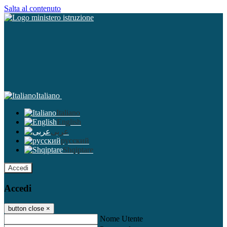
Salta al contenuto
Italiano
Italiano
English
عربى
русский
Shqiptare
Accedi
Accedi
button close
×
Nome Utente