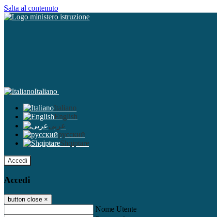
Salta al contenuto
Italiano
Italiano
English
عربى
русский
Shqiptare
Accedi
Accedi
button close
×
Nome Utente