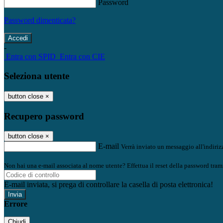
Password
Password dimenticata?
-
Entra con SPID
Entra con CIE
Seleziona utente
button close
×
Recupero password
button close
×
E-mail
Verrà inviato un messaggio all'indirizz
Non hai una e-mail associata al nome utente? Effettua il reset della password tram
E-mail inviata, si prega di controllare la casella di posta elettronica!
Errore
Chiudi