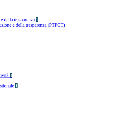
 e della trasparenza
1
ruzione e della trasparenza (PTPCT)
tività
3
stionale
1