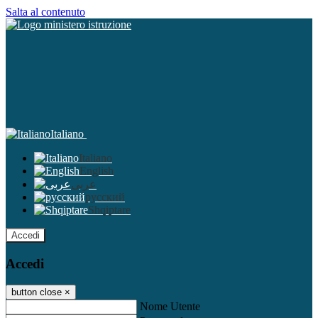
Salta al contenuto
Italiano
Italiano
English
عربى
русский
Shqiptare
Accedi
Accedi
button close
×
Nome Utente