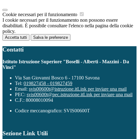
Cookie necessari per il funzionamento
I cookie necessari per il funzionamento non possono essere
disabilitati. È possibile consultare l'elenco nella pagina della cookie
policy.
Accetta tutti
Salva le preferenze
Contatti
Istituto Istruzione Superiore "Boselli - Alberti - Mazzini - Da
Vinci"
Via San Giovanni Bosco 6 - 17100 Savona
Tel:
019827458 - 019827459
Email:
svis00600t@istruzione.it
Link per inviare una mail
PEC:
svis00600t@pec.istruzione.it
Link per inviare una mail
C.F.: 80008010094
Codice meccanografico: SVIS00600T
Sezione Link Utili