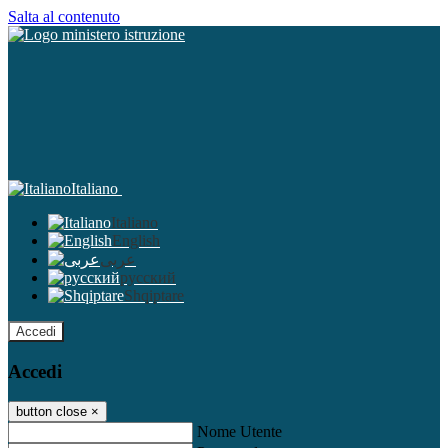
Salta al contenuto
Italiano
Italiano
English
عربى
русский
Shqiptare
Accedi
Accedi
button close
×
Nome Utente