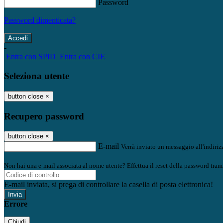
Password
Password dimenticata?
-
Entra con SPID
Entra con CIE
Seleziona utente
button close
×
Recupero password
button close
×
E-mail
Verrà inviato un messaggio all'indirizz
Non hai una e-mail associata al nome utente? Effettua il reset della password tram
E-mail inviata, si prega di controllare la casella di posta elettronica!
Errore
Chiudi