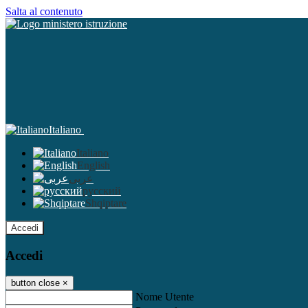
Salta al contenuto
Italiano
Italiano
English
عربى
русский
Shqiptare
Accedi
Accedi
button close
×
Nome Utente