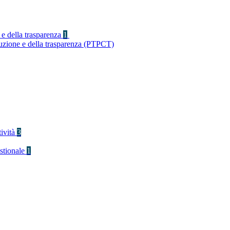
 e della trasparenza
1
ruzione e della trasparenza (PTPCT)
tività
3
stionale
1