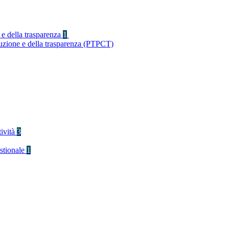
 e della trasparenza
1
ruzione e della trasparenza (PTPCT)
tività
3
stionale
1