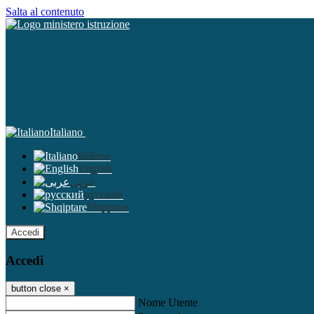
Salta al contenuto
Italiano
Italiano
English
عربى
русский
Shqiptare
Accedi
Accedi
button close
×
Nome Utente