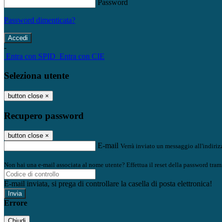
Password
Password dimenticata?
-
Entra con SPID
Entra con CIE
Seleziona utente
button close
×
Recupero password
button close
×
E-mail
Verrà inviato un messaggio all'indirizz
Non hai una e-mail associata al nome utente? Effettua il reset della password tram
E-mail inviata, si prega di controllare la casella di posta elettronica!
Errore
Chiudi