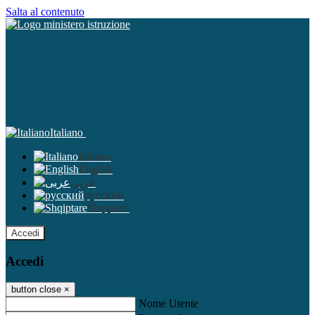
Salta al contenuto
Italiano
Italiano
English
عربى
русский
Shqiptare
Accedi
Accedi
button close
×
Nome Utente