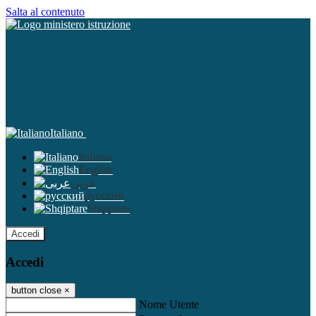
Salta al contenuto
Italiano
Italiano
English
عربى
русский
Shqiptare
Accedi
Accedi
button close
×
Nome Utente