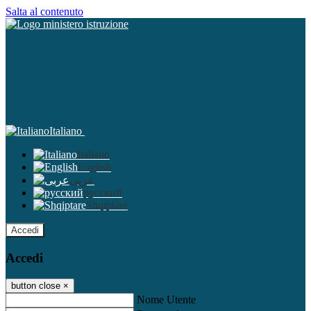
Salta al contenuto
Italiano
Italiano
English
عربى
русский
Shqiptare
Accedi
Accedi
button close
×
Nome Utente