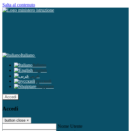
Salta al contenuto
Italiano
Italiano
English
عربى
русский
Shqiptare
Accedi
Accedi
button close
×
Nome Utente