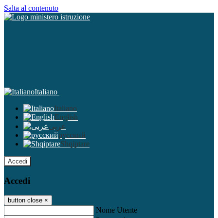
Salta al contenuto
Italiano
Italiano
English
عربى
русский
Shqiptare
Accedi
Accedi
button close
×
Nome Utente